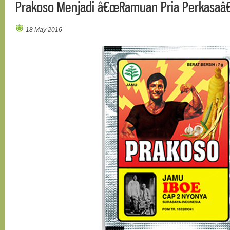
Prakoso Menjadi â€œRamuan Pria Perkasaâ€
18 May 2016