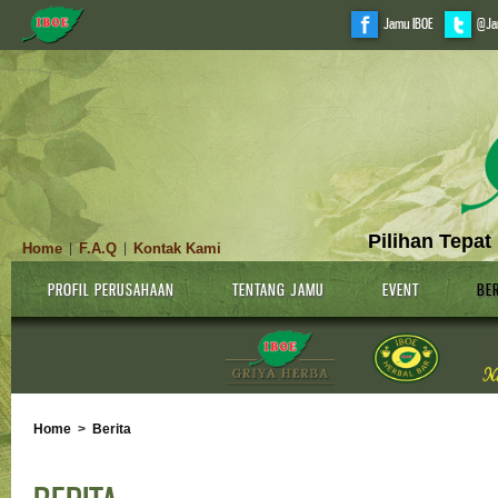
Jamu IBOE
@Ja
Pilihan Tepat
Home
F.A.Q
Kontak Kami
|
|
PROFIL PERUSAHAAN
TENTANG JAMU
EVENT
BER
Home
>
Berita