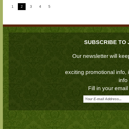
1
2
3
4
5
SUBSCRIBE TO 
Our newsletter will k
exciting promotional info,
inf
Fill in your emai