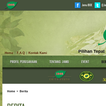
Jamu IBOE
@Ja
Pilihan Tepat
Home
F.A.Q
Kontak Kami
|
|
PROFIL PERUSAHAAN
TENTANG JAMU
EVENT
BER
Home
>
Berita