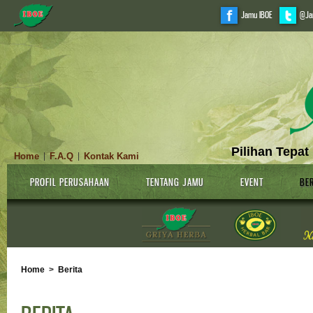
Jamu IBOE
@Ja
Pilihan Tepat
Home
F.A.Q
Kontak Kami
|
|
PROFIL PERUSAHAAN
TENTANG JAMU
EVENT
BER
Home
>
Berita