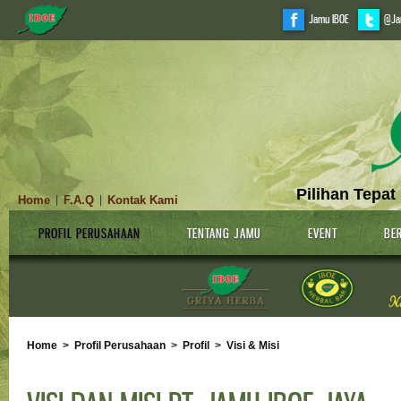
Jamu IBOE
@Ja
Pilihan Tepat
Home
F.A.Q
Kontak Kami
|
|
PROFIL PERUSAHAAN
TENTANG JAMU
EVENT
BER
Home
>
Profil Perusahaan
>
Profil
>
Visi & Misi