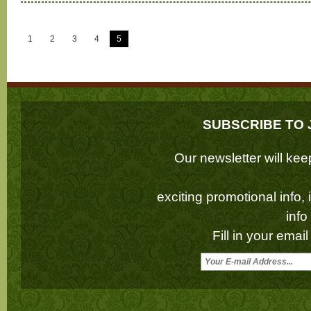
1
2
3
4
5
SUBSCRIBE TO 
Our newsletter will k
exciting promotional info,
inf
Fill in your emai