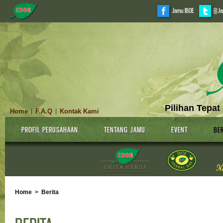
Jamu IBOE
@Ja
Pilihan Tepat
Home
F.A.Q
Kontak Kami
|
|
PROFIL PERUSAHAAN
TENTANG JAMU
EVENT
BER
Home
>
Berita