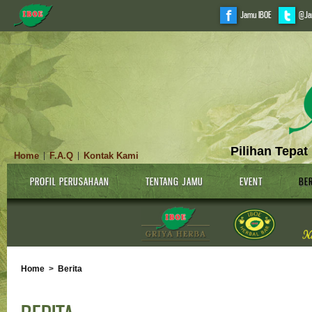
Jamu IBOE
@Ja
Pilihan Tepat
Home
F.A.Q
Kontak Kami
|
|
PROFIL PERUSAHAAN
TENTANG JAMU
EVENT
BER
Home
>
Berita