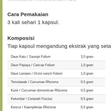
Cara Pemakaian
3 kali sehari 1 kapsul.
Komposisi
Tiap kapsul mengandung ekstrak yang seta
Daun Katu /
Sauropi Folium
3,0 gram
Daun Pepaya /
Caricae Folium
1,0 gram
Daun Lampes /
Ocimi sancti Folium
1,0 gram
Temulawak /
Curcumae Rhizoma
0,5 gram
Kunir /
Curcumae domesticae Rhizoma
0,5 gram
Ketumbar /
Coriandri Fructus
0,5 gram
Kencur /
Kaempferiae Rhizoma
0,5 gram