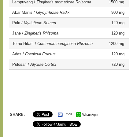
Lempuyang /
Zingiberis aromaticae Rhizoma
1500 mg
Akar Manis /
Glycyrrhizae Radix
900 mg
Pala /
Myristicae Semen
120 mg
Jahe /
Zingiberis Rhizoma
120 mg
Temu Hitam /
Curcumae aeruginosa Rhizoma
1200 mg
Adas /
Foeniculi Fructus
120 mg
Pulosari /
Alyxiae Cortex
720 mg
SHARE:
Email
WhatsApp