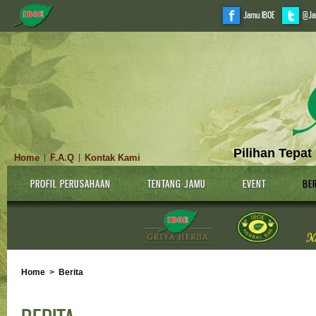
Jamu IBOE
@Ja
Pilihan Tepat
Home
F.A.Q
Kontak Kami
|
|
PROFIL PERUSAHAAN
TENTANG JAMU
EVENT
BER
Home
>
Berita