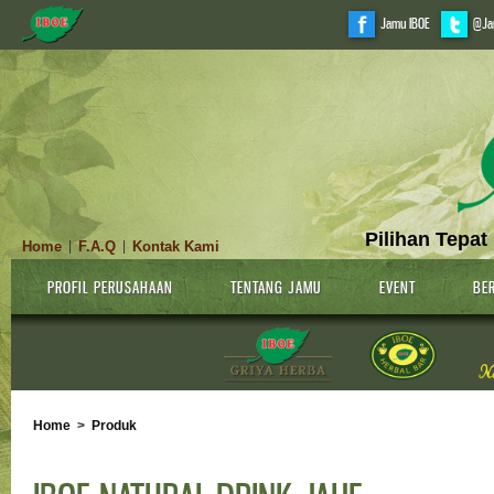
Jamu IBOE
@Ja
Pilihan Tepat
Home
F.A.Q
Kontak Kami
|
|
PROFIL PERUSAHAAN
TENTANG JAMU
EVENT
BER
Home
>
Produk