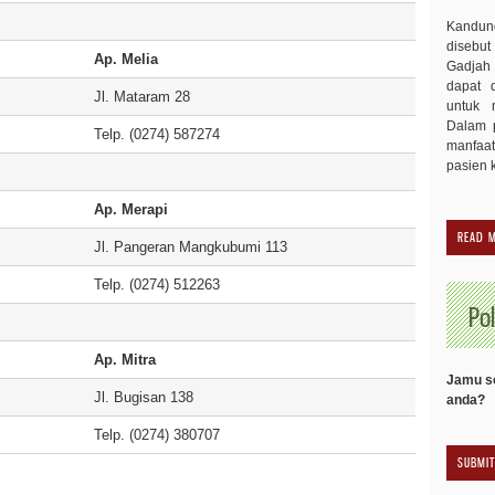
Kandu
disebut
Ap. Melia
Gadjah 
dapat 
Jl. Mataram 28
untuk 
Dalam p
Telp. (0274) 587274
manfaa
pasien 
Ap. Merapi
READ 
Jl. Pangeran Mangkubumi 113
Telp. (0274) 512263
Pol
Ap. Mitra
Jamu se
Jl. Bugisan 138
anda?
Telp. (0274) 380707