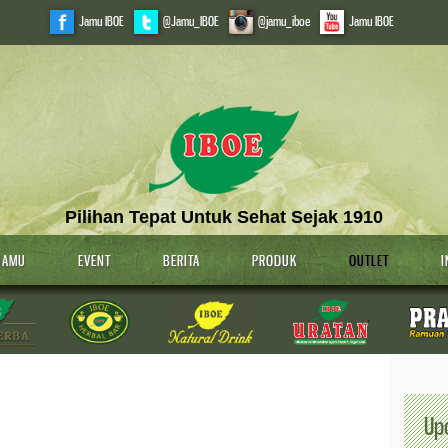
Jamu IBOE
@Jamu_IBOE
@jamu_iboe
Jamu IBOE
Pilihan Tepat Untuk Sehat Sejak 1910
JAMU
EVENT
BERITA
PRODUK
OUTLET
I
Up