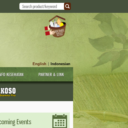
English
Indonesian
|
NFO KESEHATAN
PARTNER & LINK
coming Events