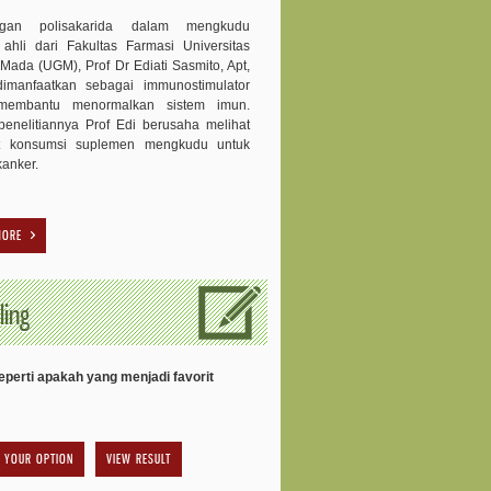
ngan polisakarida dalam mengkudu
 ahli dari Fakultas Farmasi Universitas
Mada (UGM), Prof Dr Ediati Sasmito, Apt,
dimanfaatkan sebagai immunostimulator
membantu menormalkan sistem imun.
enelitiannya Prof Edi berusaha melihat
t konsumsi suplemen mengkudu untuk
kanker.
MORE
ling
perti apakah yang menjadi favorit
VIEW RESULT