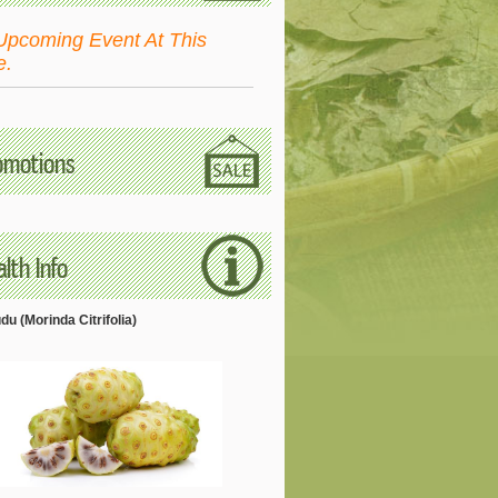
Upcoming Event At This
e.
omotions
lth Info
u (Morinda Citrifolia)