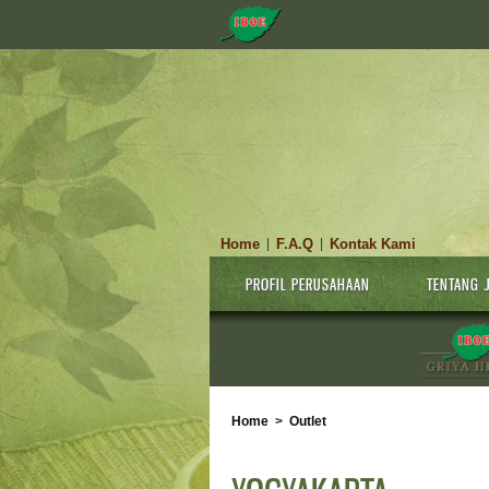
Home
F.A.Q
Kontak Kami
|
|
PROFIL PERUSAHAAN
TENTANG 
Home
>
Outlet