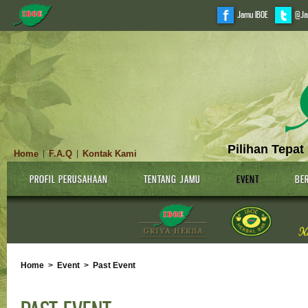
Jamu IBOE
@Ja
Pilihan Tepat
Home
F.A.Q
Kontak Kami
|
|
PROFIL PERUSAHAAN
TENTANG JAMU
EVENT
BER
Home
>
Event
>
Past Event