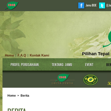
Jamu IBOE
@Ja
Pilihan Tepat
Home
F.A.Q
Kontak Kami
|
|
PROFIL PERUSAHAAN
TENTANG JAMU
EVENT
BER
Home
>
Berita