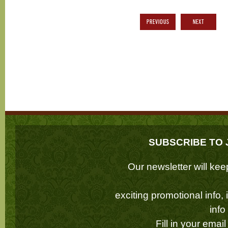
PREVIOUS
NEXT
SUBSCRIBE TO 
Our newsletter will k
exciting promotional info,
inf
Fill in your emai