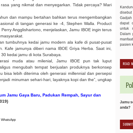
a rasa yang nikmat dan menyegarkan. Tidak percaya? Mari
Kandu
disebut
9 tahun dan mampu bertahan bahkan terus mengembangkan
Gadjah 
asional di tangan generasi ke -4, Stephen Walla. Product
dapat 
untuk 
Perry Angglishartono, menjelaskan, Jamu IBOE ingin terus
Dalam p
 masyarakat.
manfaa
n tumbuhnya kedai jamu modern ala kafe di pusat-pusat
pasien 
an. Kafe jamunya diberi nama IBOE Griya Herba. Saat ini,
 30 kedai jamu di kota Surabaya.
rasi muda atau milenial, Jamu IBOE pun tak luput
READ 
aligus mengubah tempat berjualan produknya berkonsep
 bisa lebih diterima oleh generasi millennial dan persepsi
njadi minuman sehari-hari, layaknya kopi dan the”, ungkap
Pol
num Jamu Gaya Baru, Padukan Rempah, Sayur dan
2019)
Jamu se
anda?
WhatsApp