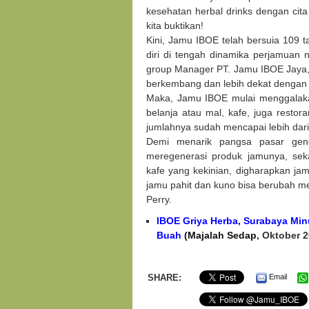
kesehatan herbal drinks dengan cit
kita buktikan!
Kini, Jamu IBOE telah bersuia 10
diri di tengah dinamika perjamuan n
group Manager PT. Jamu IBOE Jaya, 
berkembang dan lebih dekat dengan
Maka, Jamu IBOE mulai menggalaka
belanja atau mal, kafe, juga restor
jumlahnya sudah mencapai lebih dari
Demi menarik pangsa pasar gene
meregenerasi produk jamunya, sek
kafe yang kekinian, digharapkan jamu
jamu pahit dan kuno bisa berubah me
Perry.
IBOE Griya Herba, Surabaya Mi
Buah
(Majalah Sedap
, Oktober 
SHARE:
Email