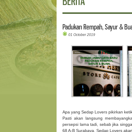
BERITA
Padukan Rempah, Sayur & Bu
01 October 2019
Apa yang Sedap Lovers pikirkan ket
Pasti akan langsung membayangkan
persepsi lama tadi, sebab jika sing
68 A-B Surabaya. Sedap Lovers ak