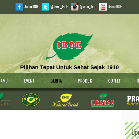
Jamu IBOE
@Jamu_IBOE
@jamu_iboe
Jamu IBOE
Pilihan Tepat Untuk Sehat Sejak 1910
JAMU
EVENT
BERITA
PRODUK
OUTLET
I
Up