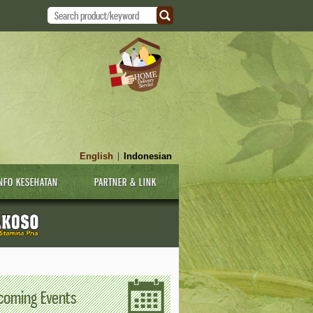
English
Indonesian
|
NFO KESEHATAN
PARTNER & LINK
coming Events