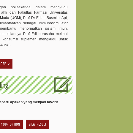
ngan polisakarida dalam mengkudu
 ahli dari Fakultas Farmasi Universitas
Mada (UGM), Prof Dr Ediati Sasmito, Apt,
dimanfaatkan sebagai immunostimulator
membantu menormalkan sistem imun.
enelitiannya Prof Edi berusaha melihat
t konsumsi suplemen mengkudu untuk
kanker.
MORE
ling
perti apakah yang menjadi favorit
VIEW RESULT