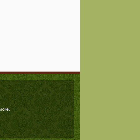
 more.