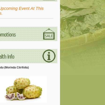
Upcoming Event At This
e.
omotions
lth Info
u (Morinda Citrifolia)