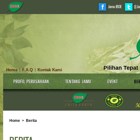
Jamu IBOE
@Ja
Pilihan Tepat
Home
F.A.Q
Kontak Kami
|
|
PROFIL PERUSAHAAN
TENTANG JAMU
EVENT
BER
Home
>
Berita