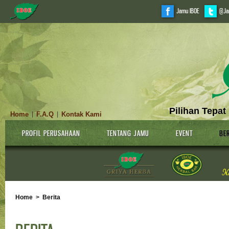
Jamu IBOE
@Ja
Pilihan Tepat
Home
F.A.Q
Kontak Kami
|
|
PROFIL PERUSAHAAN
TENTANG JAMU
EVENT
BER
Home
>
Berita