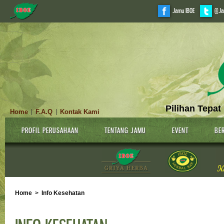
Jamu IBOE
@Ja
Pilihan Tepat
Home
F.A.Q
Kontak Kami
|
|
PROFIL PERUSAHAAN
TENTANG JAMU
EVENT
BER
Home
>
Info Kesehatan